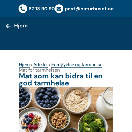
Hjem
67 13 90 90
post@naturhuset.no
Hjem
›
›
›
Hjem
Artikler
Fordøyelse og tarmhelse
Mat for tarmhelsen
Mat som kan bidra til en
god tarmhelse