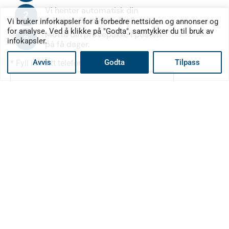
Vi henter automatisk din
2
adresse. Stemmer den?
Vi bruker inforkapsler for å forbedre nettsiden og annonser og
for analyse. Ved å klikke på "Godta", samtykker du til bruk av
Motta din prøvepakke i posten
3
infokapsler.
på få dager.
Avvis
Godta
Tilpass
* Fyll inn ditt telefonnummer:
GÅ VIDERE
Meny
Hjem
Ingredienser