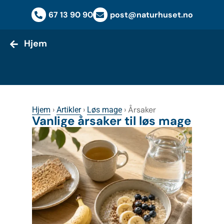
Hjem
67 13 90 90
post@naturhuset.no
Hjem
›
›
›
Årsaker
Hjem
Artikler
Løs mage
Vanlige årsaker til løs mage